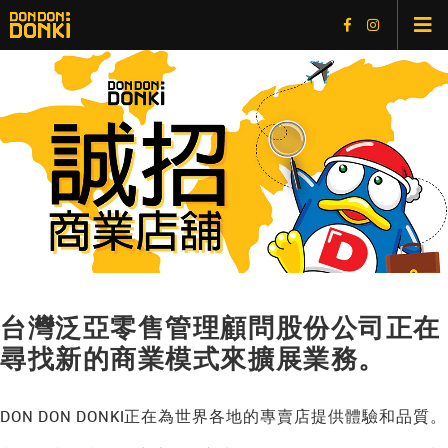
最新資訊
線上購物
App會員
PPIH集團
就業機會
台灣泛亞零售管理顧問股份公司正在
誠招商鋪
尋找新的商業模式來擴展業務。
異業合作
DON DON DONKI正在為世界各地的專賣店提供體驗和品質。