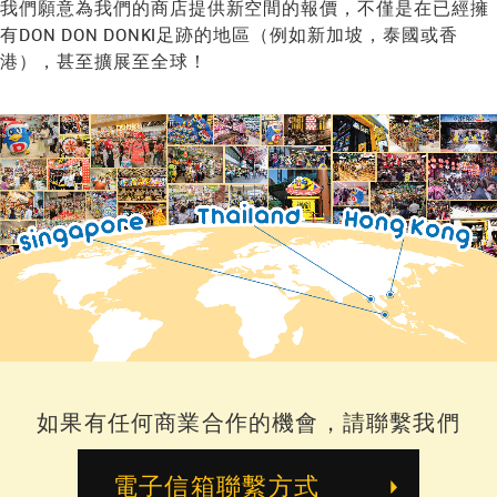
我們願意為我們的商店提供新空間的報價，不僅是在已經擁
企業概覽
有DON DON DONKI足跡的地區（例如新加坡，泰國或香
港），甚至擴展至全球！
尋求協助
如果有任何商業合作的機會，請聯繫我們
電子信箱聯繫方式