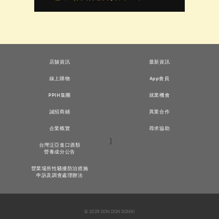
店舖資訊
最新資訊
線上購物
App會員
PPIH集團
就業機會
誠招商鋪
異業合作
企業概覽
尋求協助
]
台灣泛亞進口酒類
營養成分公告
營業場所性騷擾防治措施
申訴及調查處理辦法
© 2026 DON DON DONKI